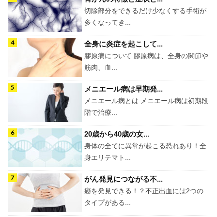
切除部分をできるだけ少なくする手術が
多くなってき...
全身に炎症を起こして...
膠原病について 膠原病は、全身の関節や
筋肉、血...
メニエール病は早期発...
メニエール病とは メニエール病は初期段
階で治療...
20歳から40歳の女...
身体の全てに異常が起こる恐れあり！全
身エリテマト...
がん発見につながる不...
癌を発見できる！？不正出血には2つの
タイプがある...