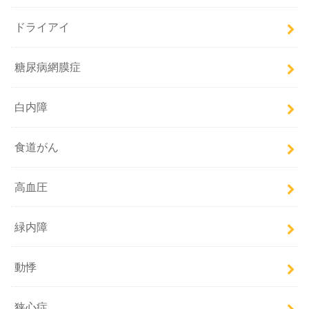
ドライアイ
糖尿病網膜症
白内障
食道がん
高血圧
緑内障
動悸
狭心症