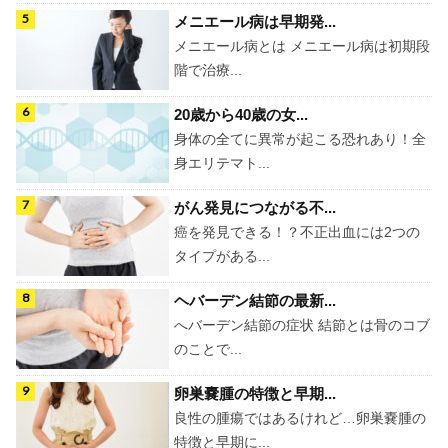
メニエール病は早期発...
メニエール病とは メニエール病は初期段
階で治療...
20歳から40歳の女...
身体の全てに異常が起こる恐れあり！全
身エリテマト...
がん発見につながる不...
癌を発見できる！？不正出血には2つの
タイプがある...
ヘバーデン結節の最新...
へバーデン結節の症状 結節とは骨のコブ
のことで...
卵巣嚢腫の特徴と早期...
良性の腫瘍ではあるけれど…卵巣嚢腫の
特徴と早期に...