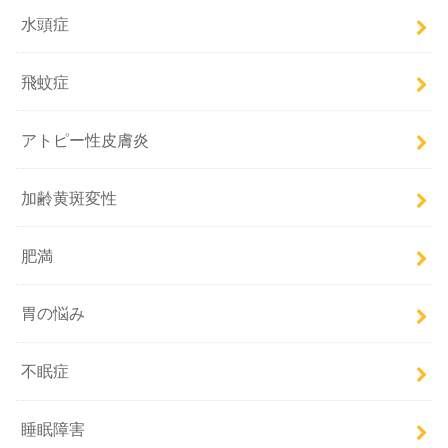
水頭症
飛蚊症
アトピー性皮膚炎
加齢黄斑変性
肥満
胃の悩み
不眠症
睡眠障害