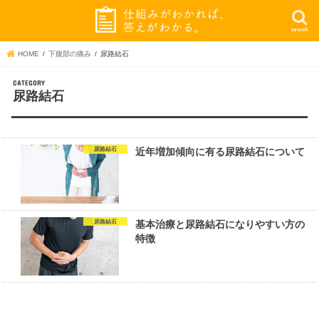
search
HOME
下腹部の痛み
尿路結石
尿路結石
尿路結石
近年増加傾向に有る尿路結石について
尿路結石
基本治療と尿路結石になりやすい方の
特徴