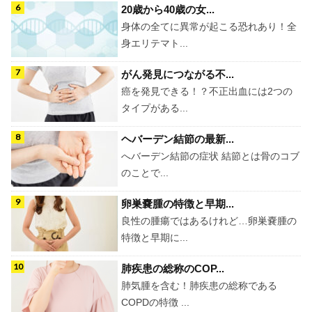
20歳から40歳の女...
身体の全てに異常が起こる恐れあり！全
身エリテマト...
がん発見につながる不...
癌を発見できる！？不正出血には2つの
タイプがある...
ヘバーデン結節の最新...
へバーデン結節の症状 結節とは骨のコブ
のことで...
卵巣嚢腫の特徴と早期...
良性の腫瘍ではあるけれど…卵巣嚢腫の
特徴と早期に...
肺疾患の総称のCOP...
肺気腫を含む！肺疾患の総称である
COPDの特徴 ...