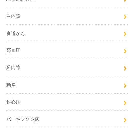
白内障
食道がん
高血圧
緑内障
動悸
狭心症
パーキンソン病