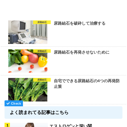
尿路結石
尿路結石を破砕して治療する
尿路結石
尿路結石を再発させないために
尿路結石
自宅でできる尿路結石の4つの再発防
止策
よく読まれてる記事はこちら
エストロゲンと深い関...