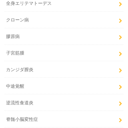
全身エリテマトーデス
クローン病
膠原病
子宮筋腫
カンジダ膣炎
中途覚醒
逆流性食道炎
脊髄小脳変性症