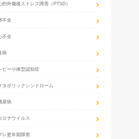
心的外傷後ストレス障害（PTSD）
肺不全
心不全
性病
レビー小体型認知症
メタボリックシンドローム
糖尿病
コロナウイルス
プレ更年期障害