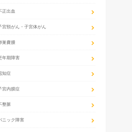
不正出血
子宮頸がん・子宮体がん
卵巣嚢腫
更年期障害
認知症
子宮内膜症
不整脈
パニック障害