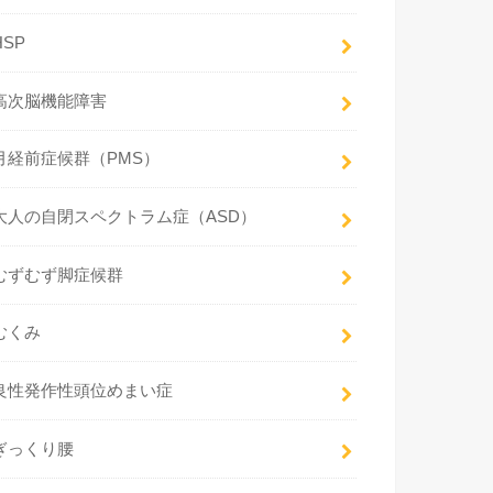
HSP
高次脳機能障害
月経前症候群（PMS）
大人の自閉スペクトラム症（ASD）
むずむず脚症候群
むくみ
良性発作性頭位めまい症
ぎっくり腰