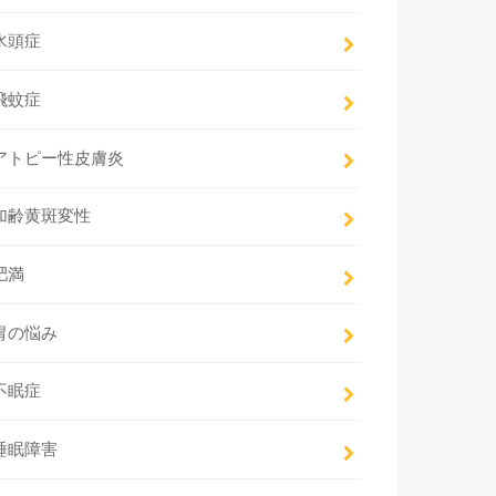
水頭症
飛蚊症
アトピー性皮膚炎
加齢黄斑変性
肥満
胃の悩み
不眠症
睡眠障害