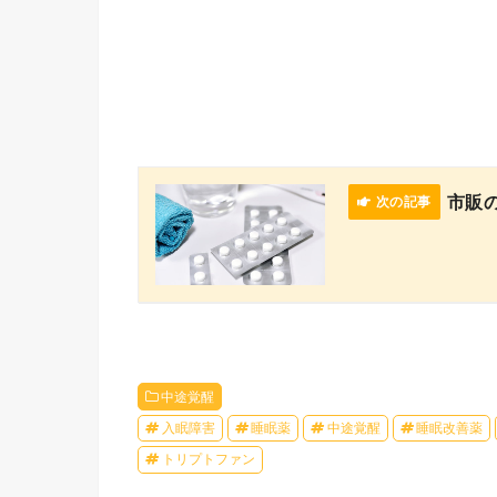
市販
中途覚醒
入眠障害
睡眠薬
中途覚醒
睡眠改善薬
トリプトファン