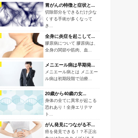
胃がんの特徴と症状と...
切除部分をできるだけ少な
くする手術が多くなって
き...
全身に炎症を起こして...
膠原病について 膠原病は、
全身の関節や筋肉、血...
メニエール病は早期発...
メニエール病とは メニエー
ル病は初期段階で治療...
20歳から40歳の女...
身体の全てに異常が起こる
恐れあり！全身エリテマ
ト...
がん発見につながる不...
癌を発見できる！？不正出