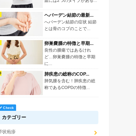
血には2つのタイプがある...
ヘバーデン結節の最新...
へバーデン結節の症状 結節
とは骨のコブのことで...
卵巣嚢腫の特徴と早期...
良性の腫瘍ではあるけれ
ど…卵巣嚢腫の特徴と早期
に...
肺疾患の総称のCOP...
肺気腫を含む！肺疾患の総
称であるCOPDの特徴...
カテゴリー
帯状疱疹