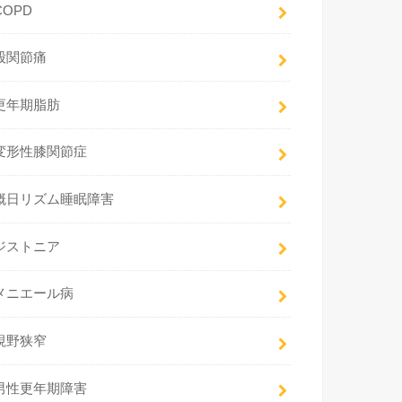
COPD
股関節痛
更年期脂肪
変形性膝関節症
概日リズム睡眠障害
ジストニア
メニエール病
視野狭窄
男性更年期障害