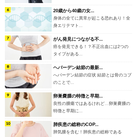
20歳から40歳の女...
身体の全てに異常が起こる恐れあり！全
身エリテマト...
がん発見につながる不...
癌を発見できる！？不正出血には2つの
タイプがある...
ヘバーデン結節の最新...
へバーデン結節の症状 結節とは骨のコブ
のことで...
卵巣嚢腫の特徴と早期...
良性の腫瘍ではあるけれど…卵巣嚢腫の
特徴と早期に...
肺疾患の総称のCOP...
肺気腫を含む！肺疾患の総称である