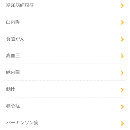
糖尿病網膜症
白内障
食道がん
高血圧
緑内障
動悸
狭心症
パーキンソン病