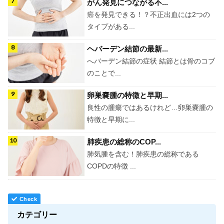
がん発見につながる不...
癌を発見できる！？不正出血には2つの
タイプがある...
ヘバーデン結節の最新...
へバーデン結節の症状 結節とは骨のコブ
のことで...
卵巣嚢腫の特徴と早期...
良性の腫瘍ではあるけれど…卵巣嚢腫の
特徴と早期に...
肺疾患の総称のCOP...
肺気腫を含む！肺疾患の総称である
COPDの特徴 ...
カテゴリー