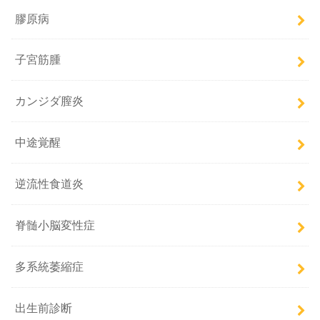
膠原病
子宮筋腫
カンジダ膣炎
中途覚醒
逆流性食道炎
脊髄小脳変性症
多系統萎縮症
出生前診断