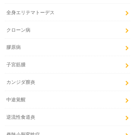
全身エリテマトーデス
クローン病
膠原病
子宮筋腫
カンジダ膣炎
中途覚醒
逆流性食道炎
脊髄小脳変性症