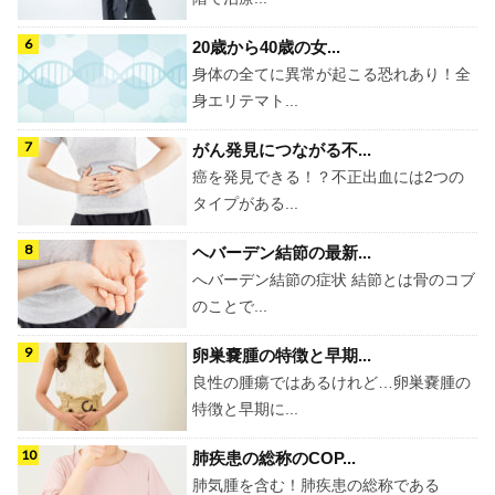
20歳から40歳の女...
身体の全てに異常が起こる恐れあり！全
身エリテマト...
がん発見につながる不...
癌を発見できる！？不正出血には2つの
タイプがある...
ヘバーデン結節の最新...
へバーデン結節の症状 結節とは骨のコブ
のことで...
卵巣嚢腫の特徴と早期...
良性の腫瘍ではあるけれど…卵巣嚢腫の
特徴と早期に...
肺疾患の総称のCOP...
肺気腫を含む！肺疾患の総称である