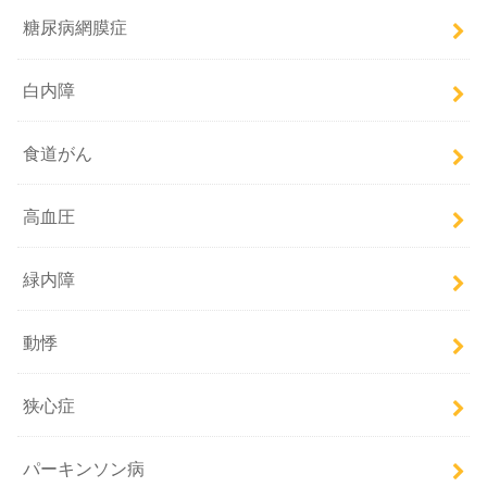
糖尿病網膜症
白内障
食道がん
高血圧
緑内障
動悸
狭心症
パーキンソン病