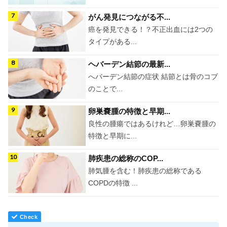
がん発見につながる不...
癌を発見できる！？不正出血には2つの
タイプがある...
ヘバーデン結節の最新...
へバーデン結節の症状 結節とは骨のコブ
のことで...
卵巣嚢腫の特徴と早期...
良性の腫瘍ではあるけれど…卵巣嚢腫の
特徴と早期に...
肺疾患の総称のCOP...
肺気腫を含む！肺疾患の総称である
COPDの特徴 ...