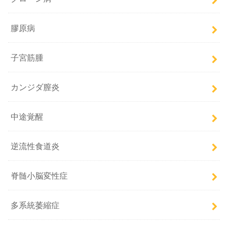
膠原病
子宮筋腫
カンジダ膣炎
中途覚醒
逆流性食道炎
脊髄小脳変性症
多系統萎縮症