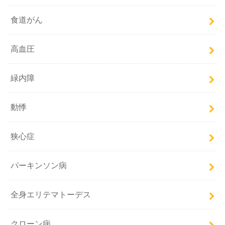
食道がん
高血圧
緑内障
動悸
狭心症
パーキンソン病
全身エリテマトーデス
クローン病