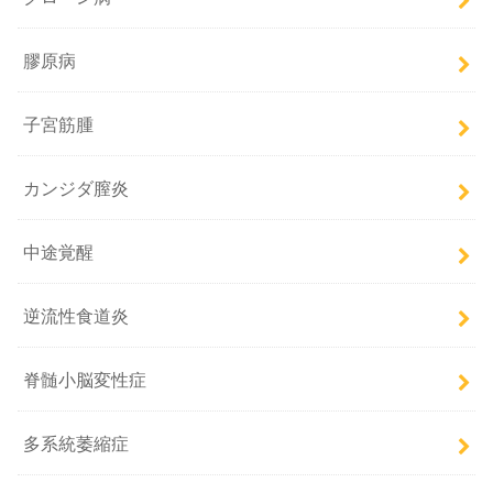
膠原病
子宮筋腫
カンジダ膣炎
中途覚醒
逆流性食道炎
脊髄小脳変性症
多系統萎縮症