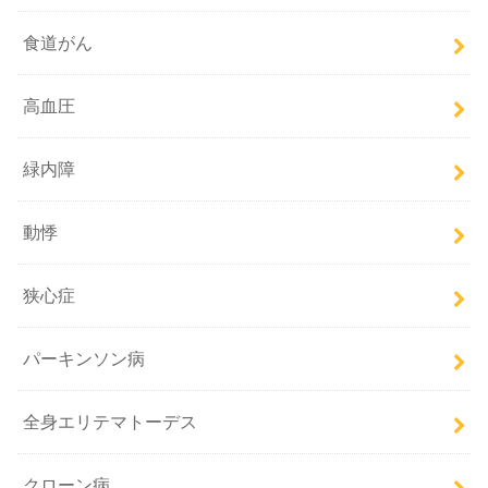
食道がん
高血圧
緑内障
動悸
狭心症
パーキンソン病
全身エリテマトーデス
クローン病