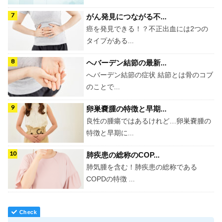
がん発見につながる不...
癌を発見できる！？不正出血には2つの
タイプがある...
ヘバーデン結節の最新...
へバーデン結節の症状 結節とは骨のコブ
のことで...
卵巣嚢腫の特徴と早期...
良性の腫瘍ではあるけれど…卵巣嚢腫の
特徴と早期に...
肺疾患の総称のCOP...
肺気腫を含む！肺疾患の総称である
COPDの特徴 ...