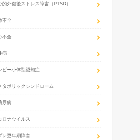
心的外傷後ストレス障害（PTSD）
肺不全
心不全
性病
レビー小体型認知症
メタボリックシンドローム
糖尿病
コロナウイルス
プレ更年期障害