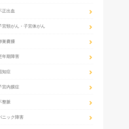
不正出血
子宮頸がん・子宮体がん
卵巣嚢腫
更年期障害
認知症
子宮内膜症
不整脈
パニック障害