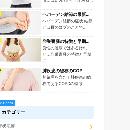
血には2つのタイプがある...
ヘバーデン結節の最新...
へバーデン結節の症状 結節
とは骨のコブのことで...
卵巣嚢腫の特徴と早期...
良性の腫瘍ではあるけれ
ど…卵巣嚢腫の特徴と早期
に...
肺疾患の総称のCOP...
肺気腫を含む！肺疾患の総
称であるCOPDの特徴...
カテゴリー
帯状疱疹