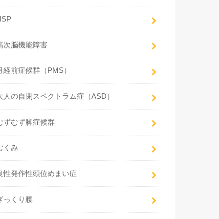
HSP
高次脳機能障害
月経前症候群（PMS）
大人の自閉スペクトラム症（ASD）
むずむず脚症候群
むくみ
良性発作性頭位めまい症
ぎっくり腰