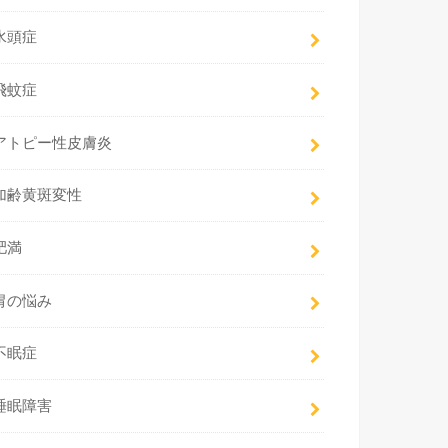
水頭症
飛蚊症
アトピー性皮膚炎
加齢黄斑変性
肥満
胃の悩み
不眠症
睡眠障害