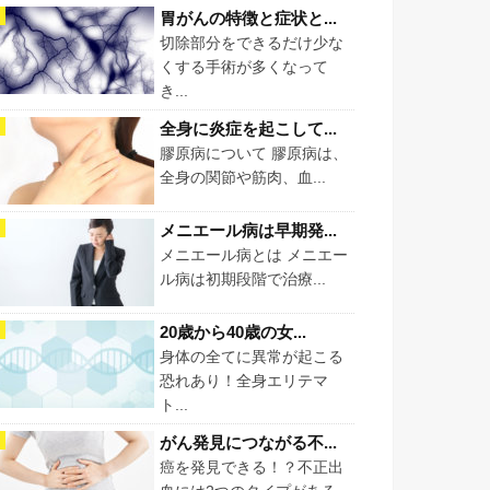
胃がんの特徴と症状と...
切除部分をできるだけ少な
くする手術が多くなって
き...
全身に炎症を起こして...
膠原病について 膠原病は、
全身の関節や筋肉、血...
メニエール病は早期発...
メニエール病とは メニエー
ル病は初期段階で治療...
20歳から40歳の女...
身体の全てに異常が起こる
恐れあり！全身エリテマ
ト...
がん発見につながる不...
癌を発見できる！？不正出