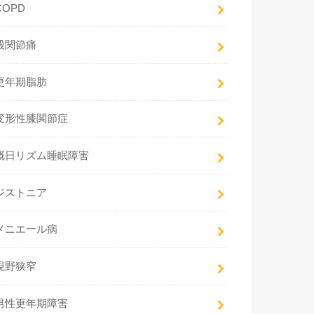
COPD
股関節痛
更年期脂肪
変形性膝関節症
概日リズム睡眠障害
ジストニア
メニエール病
視野狭窄
男性更年期障害