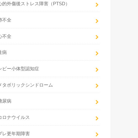
心的外傷後ストレス障害（PTSD）
肺不全
心不全
性病
レビー小体型認知症
メタボリックシンドローム
糖尿病
コロナウイルス
プレ更年期障害