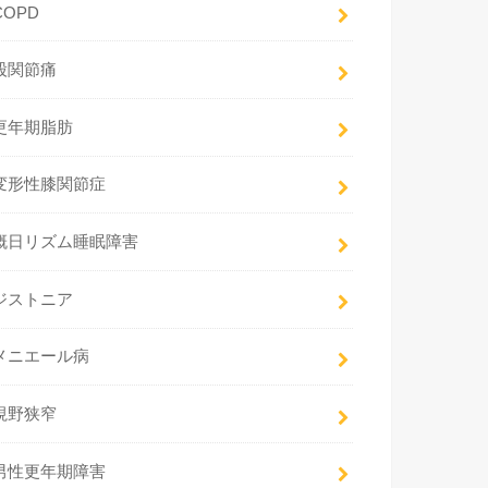
COPD
股関節痛
更年期脂肪
変形性膝関節症
概日リズム睡眠障害
ジストニア
メニエール病
視野狭窄
男性更年期障害