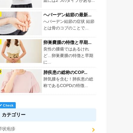
血には2つのタイプがある...
ヘバーデン結節の最新...
へバーデン結節の症状 結節
とは骨のコブのことで...
卵巣嚢腫の特徴と早期...
良性の腫瘍ではあるけれ
ど…卵巣嚢腫の特徴と早期
に...
肺疾患の総称のCOP...
肺気腫を含む！肺疾患の総
称であるCOPDの特徴...
カテゴリー
帯状疱疹