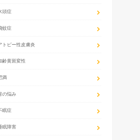
水頭症
飛蚊症
アトピー性皮膚炎
加齢黄斑変性
肥満
胃の悩み
不眠症
睡眠障害