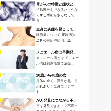
胃がんの特徴と症状と...
切除部分をできるだけ少な
くする手術が多くなって
き...
全身に炎症を起こして...
膠原病について 膠原病は、
全身の関節や筋肉、血...
メニエール病は早期発...
メニエール病とは メニエー
ル病は初期段階で治療...
20歳から40歳の女...
身体の全てに異常が起こる
恐れあり！全身エリテマ
ト...
がん発見につながる不...
癌を発見できる！？不正出