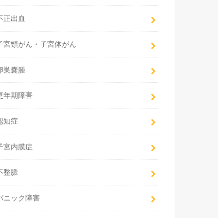
不正出血
子宮頸がん・子宮体がん
卵巣嚢腫
更年期障害
認知症
子宮内膜症
不整脈
パニック障害