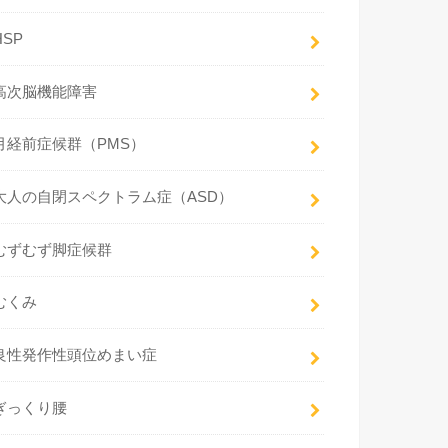
HSP
高次脳機能障害
月経前症候群（PMS）
大人の自閉スペクトラム症（ASD）
むずむず脚症候群
むくみ
良性発作性頭位めまい症
ぎっくり腰