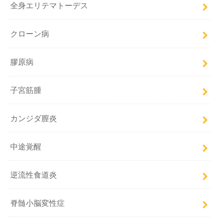
全身エリテマトーデス
クローン病
膠原病
子宮筋腫
カンジダ膣炎
中途覚醒
逆流性食道炎
脊髄小脳変性症