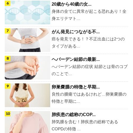
20歳から40歳の女...
身体の全てに異常が起こる恐れあり！全
身エリテマト...
がん発見につながる不...
癌を発見できる！？不正出血には2つの
タイプがある...
ヘバーデン結節の最新...
へバーデン結節の症状 結節とは骨のコブ
のことで...
卵巣嚢腫の特徴と早期...
良性の腫瘍ではあるけれど…卵巣嚢腫の
特徴と早期に...
肺疾患の総称のCOP...
肺気腫を含む！肺疾患の総称である
COPDの特徴 ...