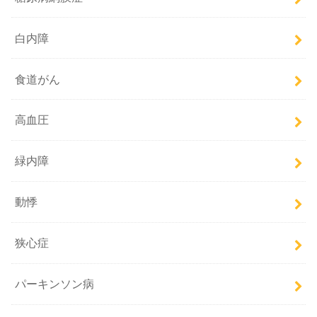
白内障
食道がん
高血圧
緑内障
動悸
狭心症
パーキンソン病