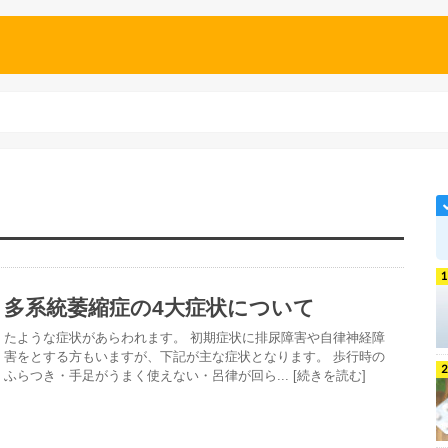
多系統萎縮症の4大症状について
たような症状があらわれます。 初期症状に排尿障害や自律神経障
害をとする方もいますが、下記が主な症状となります。 歩行時の
ふらつき・手足がうまく使えない・呂律が回ら... [続きを読む]