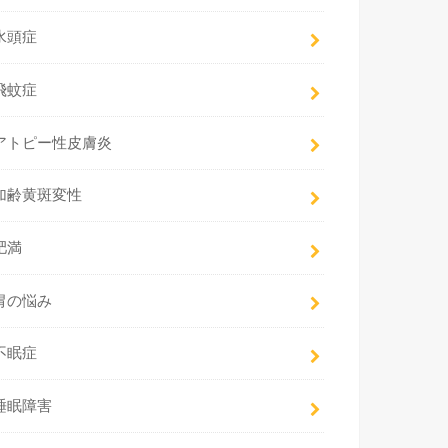
水頭症
飛蚊症
アトピー性皮膚炎
加齢黄斑変性
肥満
胃の悩み
不眠症
睡眠障害