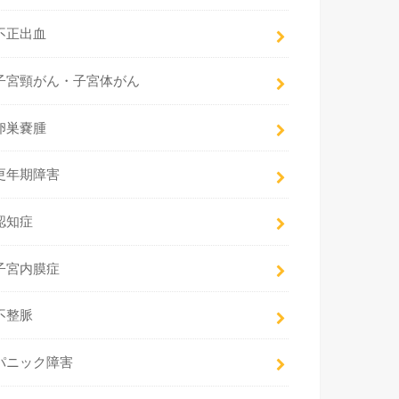
不正出血
子宮頸がん・子宮体がん
卵巣嚢腫
更年期障害
認知症
子宮内膜症
不整脈
パニック障害