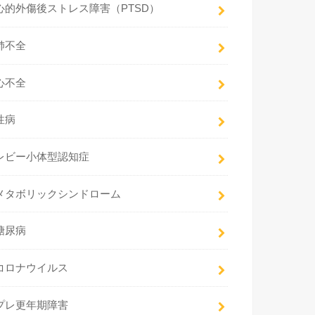
心的外傷後ストレス障害（PTSD）
肺不全
心不全
性病
レビー小体型認知症
メタボリックシンドローム
糖尿病
コロナウイルス
プレ更年期障害