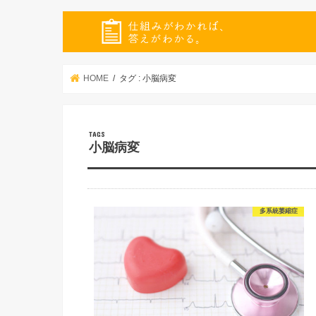
HOME
タグ : 小脳病変
小脳病変
多系統萎縮症