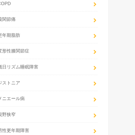
COPD
股関節痛
更年期脂肪
変形性膝関節症
概日リズム睡眠障害
ジストニア
メニエール病
視野狭窄
男性更年期障害