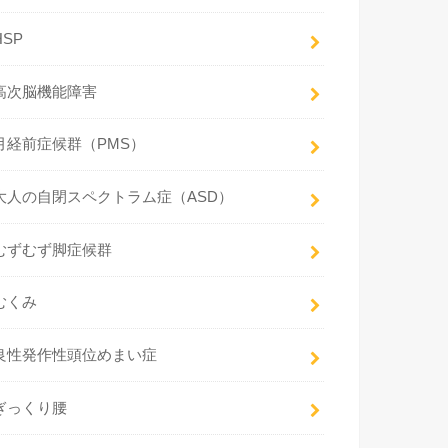
HSP
高次脳機能障害
月経前症候群（PMS）
大人の自閉スペクトラム症（ASD）
むずむず脚症候群
むくみ
良性発作性頭位めまい症
ぎっくり腰