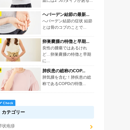
血には2つのタイプがある...
ヘバーデン結節の最新...
へバーデン結節の症状 結節
とは骨のコブのことで...
卵巣嚢腫の特徴と早期...
良性の腫瘍ではあるけれ
ど…卵巣嚢腫の特徴と早期
に...
肺疾患の総称のCOP...
肺気腫を含む！肺疾患の総
称であるCOPDの特徴...
カテゴリー
帯状疱疹