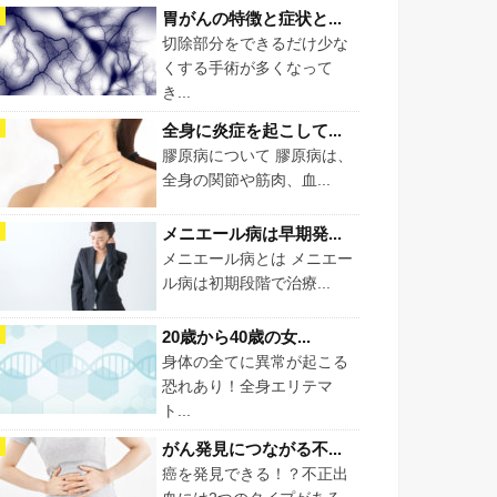
胃がんの特徴と症状と...
切除部分をできるだけ少な
くする手術が多くなって
き...
全身に炎症を起こして...
膠原病について 膠原病は、
全身の関節や筋肉、血...
メニエール病は早期発...
メニエール病とは メニエー
ル病は初期段階で治療...
20歳から40歳の女...
身体の全てに異常が起こる
恐れあり！全身エリテマ
ト...
がん発見につながる不...
癌を発見できる！？不正出