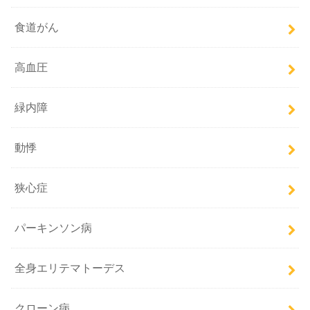
食道がん
高血圧
緑内障
動悸
狭心症
パーキンソン病
全身エリテマトーデス
クローン病