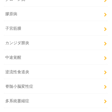
膠原病
子宮筋腫
カンジダ膣炎
中途覚醒
逆流性食道炎
脊髄小脳変性症
多系統萎縮症