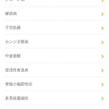
膠原病
子宮筋腫
カンジダ膣炎
中途覚醒
逆流性食道炎
脊髄小脳変性症
多系統萎縮症