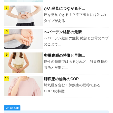
がん発見につながる不...
癌を発見できる！？不正出血には2つの
タイプがある...
ヘバーデン結節の最新...
へバーデン結節の症状 結節とは骨のコブ
のことで...
卵巣嚢腫の特徴と早期...
良性の腫瘍ではあるけれど…卵巣嚢腫の
特徴と早期に...
肺疾患の総称のCOP...
肺気腫を含む！肺疾患の総称である
COPDの特徴 ...