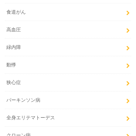
食道がん
高血圧
緑内障
動悸
狭心症
パーキンソン病
全身エリテマトーデス
クローン病