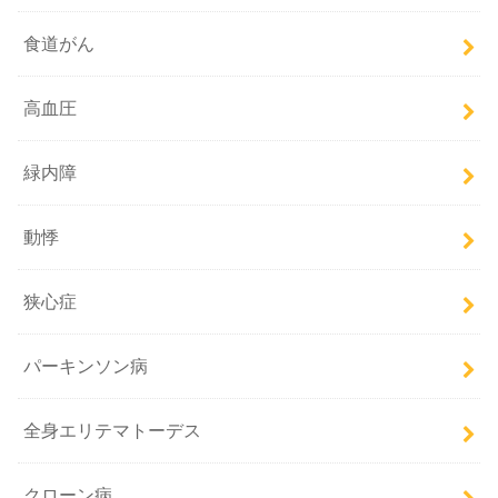
食道がん
高血圧
緑内障
動悸
狭心症
パーキンソン病
全身エリテマトーデス
クローン病