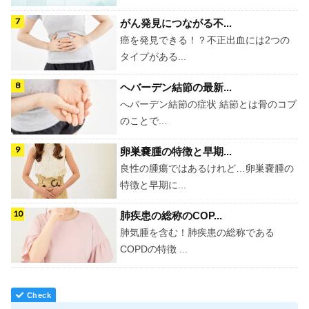
がん発見につながる不...
癌を発見できる！？不正出血には2つの
タイプがある...
ヘバーデン結節の最新...
へバーデン結節の症状 結節とは骨のコブ
のことで...
卵巣嚢腫の特徴と早期...
良性の腫瘍ではあるけれど…卵巣嚢腫の
特徴と早期に...
肺疾患の総称のCOP...
肺気腫を含む！肺疾患の総称である
COPDの特徴 ...