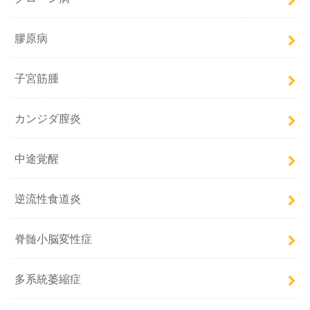
膠原病
子宮筋腫
カンジダ膣炎
中途覚醒
逆流性食道炎
脊髄小脳変性症
多系統萎縮症