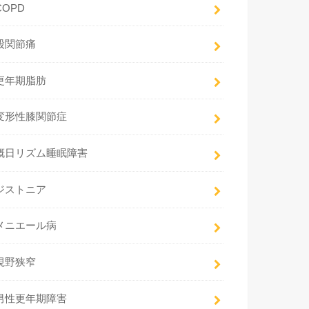
COPD
股関節痛
更年期脂肪
変形性膝関節症
概日リズム睡眠障害
ジストニア
メニエール病
視野狭窄
男性更年期障害