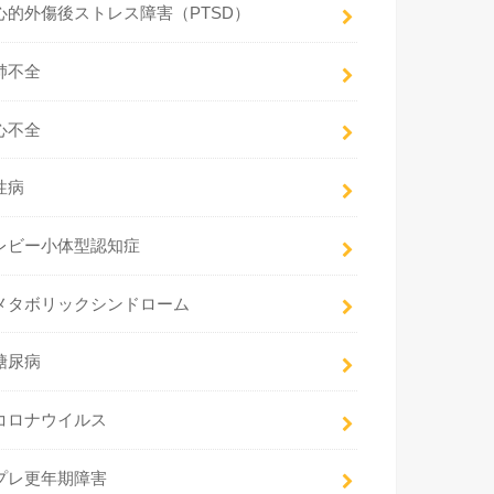
心的外傷後ストレス障害（PTSD）
肺不全
心不全
性病
レビー小体型認知症
メタボリックシンドローム
糖尿病
コロナウイルス
プレ更年期障害