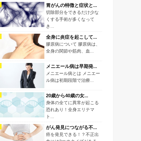
胃がんの特徴と症状と...
切除部分をできるだけ少な
くする手術が多くなって
き...
全身に炎症を起こして...
膠原病について 膠原病は、
全身の関節や筋肉、血...
メニエール病は早期発...
メニエール病とは メニエー
ル病は初期段階で治療...
20歳から40歳の女...
身体の全てに異常が起こる
恐れあり！全身エリテマ
ト...
がん発見につながる不...
癌を発見できる！？不正出