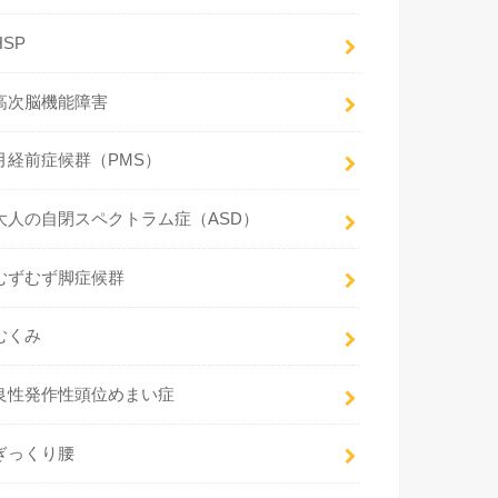
HSP
高次脳機能障害
月経前症候群（PMS）
大人の自閉スペクトラム症（ASD）
むずむず脚症候群
むくみ
良性発作性頭位めまい症
ぎっくり腰