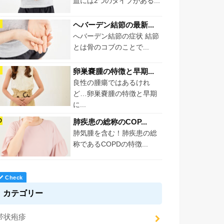
血には2つのタイプがある...
ヘバーデン結節の最新...
へバーデン結節の症状 結節
とは骨のコブのことで...
卵巣嚢腫の特徴と早期...
良性の腫瘍ではあるけれ
ど…卵巣嚢腫の特徴と早期
に...
肺疾患の総称のCOP...
肺気腫を含む！肺疾患の総
称であるCOPDの特徴...
カテゴリー
帯状疱疹