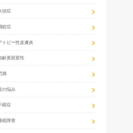
水頭症
飛蚊症
アトピー性皮膚炎
加齢黄斑変性
肥満
胃の悩み
不眠症
睡眠障害