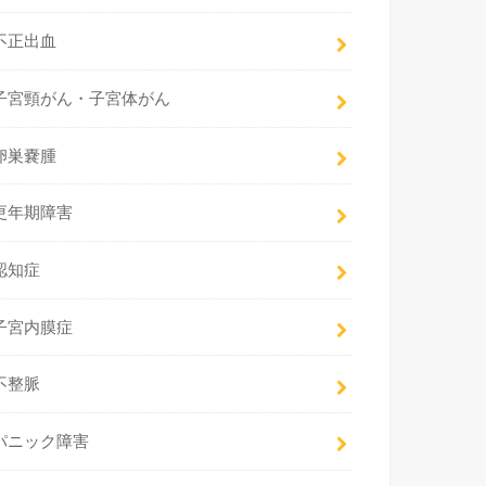
不正出血
子宮頸がん・子宮体がん
卵巣嚢腫
更年期障害
認知症
子宮内膜症
不整脈
パニック障害