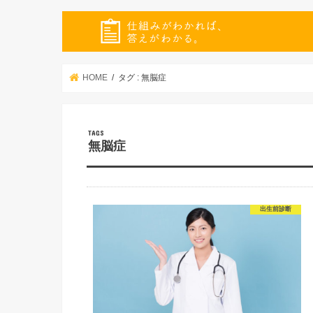
HOME
タグ : 無脳症
無脳症
出生前診断