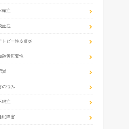
水頭症
飛蚊症
アトピー性皮膚炎
加齢黄斑変性
肥満
胃の悩み
不眠症
睡眠障害