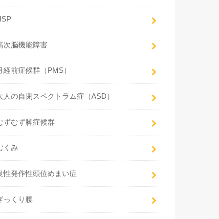
HSP
高次脳機能障害
月経前症候群（PMS）
大人の自閉スペクトラム症（ASD）
むずむず脚症候群
むくみ
良性発作性頭位めまい症
ぎっくり腰