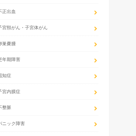
不正出血
子宮頸がん・子宮体がん
卵巣嚢腫
更年期障害
認知症
子宮内膜症
不整脈
パニック障害