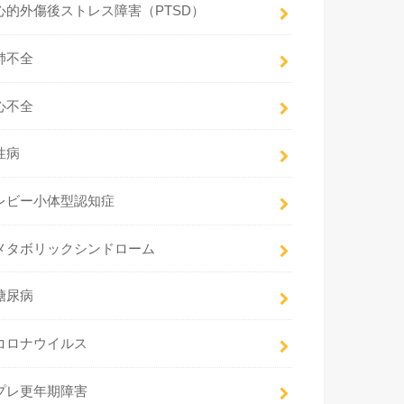
心的外傷後ストレス障害（PTSD）
肺不全
心不全
性病
レビー小体型認知症
メタボリックシンドローム
糖尿病
コロナウイルス
プレ更年期障害