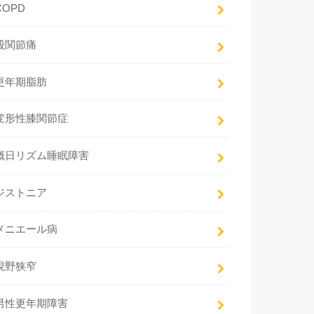
COPD
股関節痛
更年期脂肪
変形性膝関節症
概日リズム睡眠障害
ジストニア
メニエール病
視野狭窄
男性更年期障害