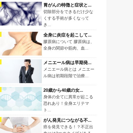
胃がんの特徴と症状と...
切除部分をできるだけ少な
くする手術が多くなって
き...
全身に炎症を起こして...
膠原病について 膠原病は、
全身の関節や筋肉、血...
メニエール病は早期発...
メニエール病とは メニエー
ル病は初期段階で治療...
20歳から40歳の女...
身体の全てに異常が起こる
恐れあり！全身エリテマ
ト...
がん発見につながる不...
癌を発見できる！？不正出