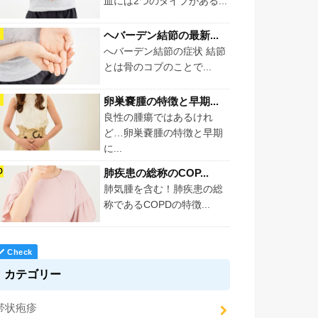
血には2つのタイプがある...
ヘバーデン結節の最新...
へバーデン結節の症状 結節
とは骨のコブのことで...
卵巣嚢腫の特徴と早期...
良性の腫瘍ではあるけれ
ど…卵巣嚢腫の特徴と早期
に...
肺疾患の総称のCOP...
肺気腫を含む！肺疾患の総
称であるCOPDの特徴...
カテゴリー
帯状疱疹