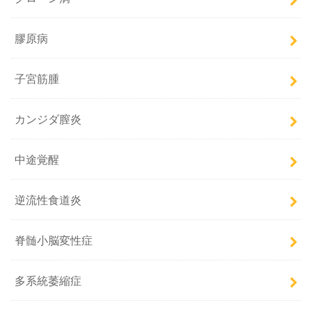
膠原病
子宮筋腫
カンジダ膣炎
中途覚醒
逆流性食道炎
脊髄小脳変性症
多系統萎縮症