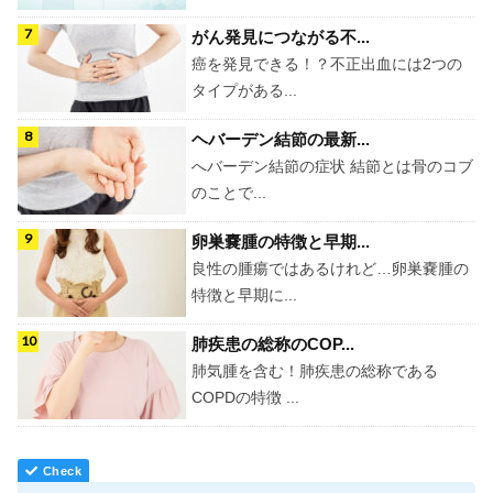
がん発見につながる不...
癌を発見できる！？不正出血には2つの
タイプがある...
ヘバーデン結節の最新...
へバーデン結節の症状 結節とは骨のコブ
のことで...
卵巣嚢腫の特徴と早期...
良性の腫瘍ではあるけれど…卵巣嚢腫の
特徴と早期に...
肺疾患の総称のCOP...
肺気腫を含む！肺疾患の総称である
COPDの特徴 ...