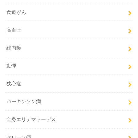
食道がん
高血圧
緑内障
動悸
狭心症
パーキンソン病
全身エリテマトーデス
クローン病