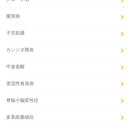
膠原病
子宮筋腫
カンジダ膣炎
中途覚醒
逆流性食道炎
脊髄小脳変性症
多系統萎縮症