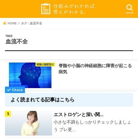
search
HOME
タグ : 血流不全
血流不全
脊髄小脳変性症
脊髄や小脳の神経細胞に障害が起こる
病気
よく読まれてる記事はこちら
エストロゲンと深い関...
小さな不調もしっかりチェックしましょ
う プレ更...