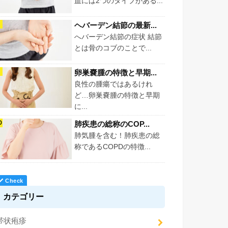
血には2つのタイプがある...
ヘバーデン結節の最新...
へバーデン結節の症状 結節
とは骨のコブのことで...
卵巣嚢腫の特徴と早期...
良性の腫瘍ではあるけれ
ど…卵巣嚢腫の特徴と早期
に...
肺疾患の総称のCOP...
肺気腫を含む！肺疾患の総
称であるCOPDの特徴...
カテゴリー
帯状疱疹