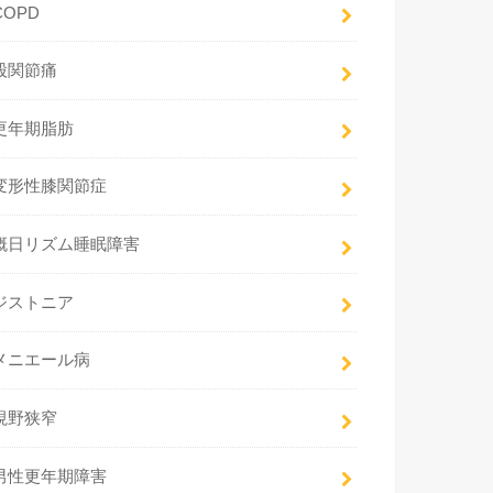
COPD
股関節痛
更年期脂肪
変形性膝関節症
概日リズム睡眠障害
ジストニア
メニエール病
視野狭窄
男性更年期障害