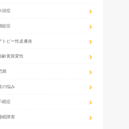
水頭症
飛蚊症
アトピー性皮膚炎
加齢黄斑変性
肥満
胃の悩み
不眠症
睡眠障害