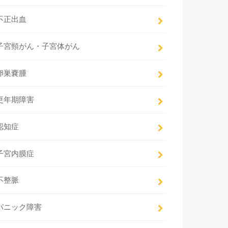
不正出血
子宮頸がん・子宮体がん
卵巣嚢腫
更年期障害
認知症
子宮内膜症
不整脈
パニック障害