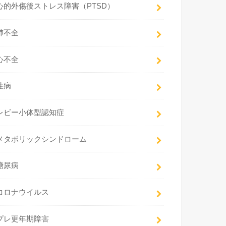
心的外傷後ストレス障害（PTSD）
肺不全
心不全
性病
レビー小体型認知症
メタボリックシンドローム
糖尿病
コロナウイルス
プレ更年期障害