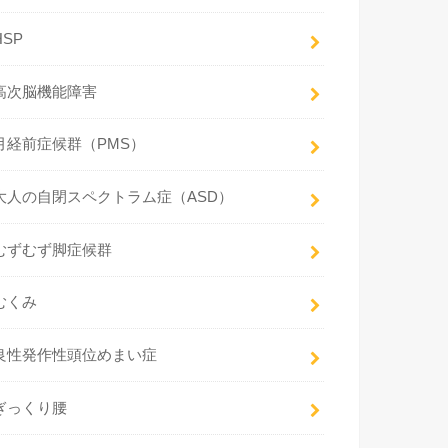
HSP
高次脳機能障害
月経前症候群（PMS）
大人の自閉スペクトラム症（ASD）
むずむず脚症候群
むくみ
良性発作性頭位めまい症
ぎっくり腰