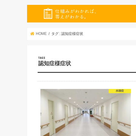
HOME
タグ : 認知症様症状
認知症様症状
水頭症