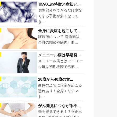
胃がんの特徴と症状と...
切除部分をできるだけ少な
くする手術が多くなって
き...
全身に炎症を起こして...
膠原病について 膠原病は、
全身の関節や筋肉、血...
メニエール病は早期発...
メニエール病とは メニエー
ル病は初期段階で治療...
20歳から40歳の女...
身体の全てに異常が起こる
恐れあり！全身エリテマ
ト...
がん発見につながる不...
癌を発見できる！？不正出