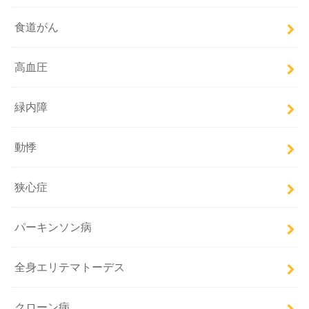
食道がん
高血圧
緑内障
動悸
狭心症
パーキンソン病
全身エリテマトーデス
クローン病