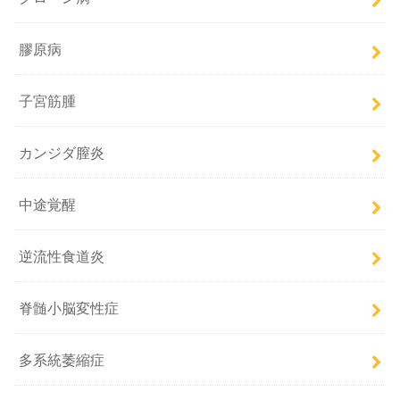
膠原病
子宮筋腫
カンジダ膣炎
中途覚醒
逆流性食道炎
脊髄小脳変性症
多系統萎縮症