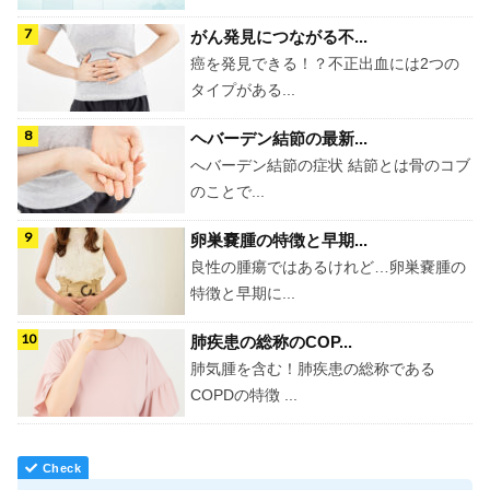
がん発見につながる不...
癌を発見できる！？不正出血には2つの
タイプがある...
ヘバーデン結節の最新...
へバーデン結節の症状 結節とは骨のコブ
のことで...
卵巣嚢腫の特徴と早期...
良性の腫瘍ではあるけれど…卵巣嚢腫の
特徴と早期に...
肺疾患の総称のCOP...
肺気腫を含む！肺疾患の総称である
COPDの特徴 ...