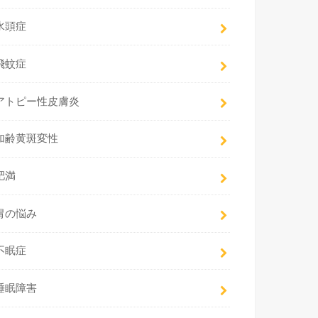
水頭症
飛蚊症
アトピー性皮膚炎
加齢黄斑変性
肥満
胃の悩み
不眠症
睡眠障害