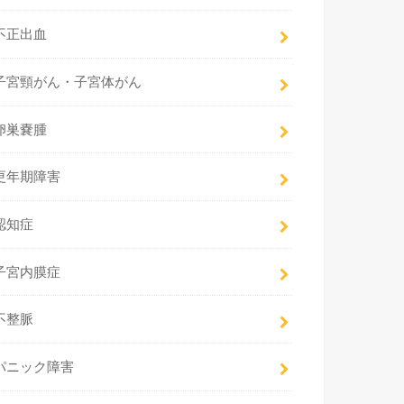
不正出血
子宮頸がん・子宮体がん
卵巣嚢腫
更年期障害
認知症
子宮内膜症
不整脈
パニック障害