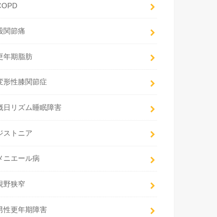
COPD
股関節痛
更年期脂肪
変形性膝関節症
概日リズム睡眠障害
ジストニア
メニエール病
視野狭窄
男性更年期障害