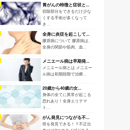
胃がんの特徴と症状と...
切除部分をできるだけ少な
くする手術が多くなって
き...
全身に炎症を起こして...
膠原病について 膠原病は、
全身の関節や筋肉、血...
メニエール病は早期発...
メニエール病とは メニエー
ル病は初期段階で治療...
20歳から40歳の女...
身体の全てに異常が起こる
恐れあり！全身エリテマ
ト...
がん発見につながる不...
癌を発見できる！？不正出