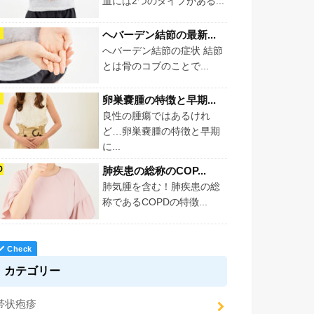
血には2つのタイプがある...
ヘバーデン結節の最新...
へバーデン結節の症状 結節
とは骨のコブのことで...
卵巣嚢腫の特徴と早期...
良性の腫瘍ではあるけれ
ど…卵巣嚢腫の特徴と早期
に...
肺疾患の総称のCOP...
肺気腫を含む！肺疾患の総
称であるCOPDの特徴...
カテゴリー
帯状疱疹