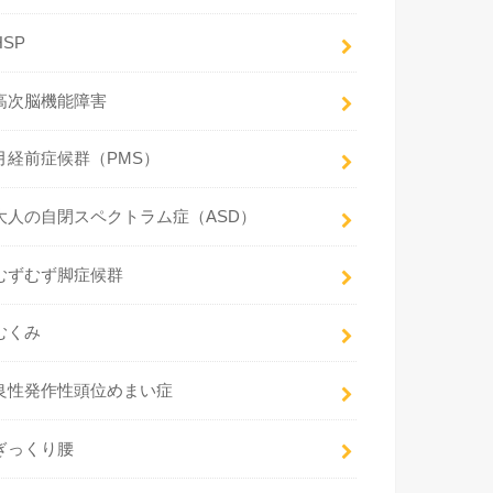
HSP
高次脳機能障害
月経前症候群（PMS）
大人の自閉スペクトラム症（ASD）
むずむず脚症候群
むくみ
良性発作性頭位めまい症
ぎっくり腰