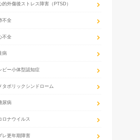
心的外傷後ストレス障害（PTSD）
肺不全
心不全
性病
レビー小体型認知症
メタボリックシンドローム
糖尿病
コロナウイルス
プレ更年期障害