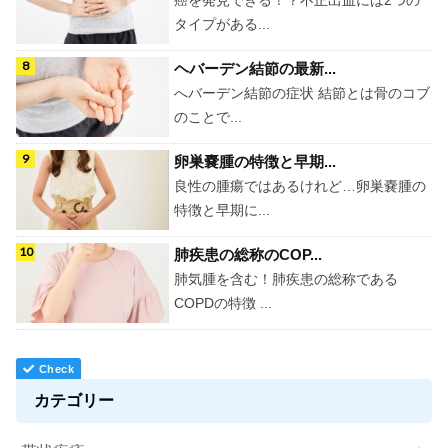
タイプがある...
ヘバーデン結節の最新...
へバーデン結節の症状 結節とは骨のコブ
のことで...
卵巣嚢腫の特徴と早期...
良性の腫瘍ではあるけれど…卵巣嚢腫の
特徴と早期に...
肺疾患の総称のCOP...
肺気腫を含む！肺疾患の総称である
COPDの特徴 ...
カテゴリー