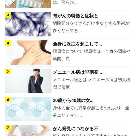
は、何らか...
胃がんの特徴と症状と...
切除部分をできるだけ少なくする手術が
多くなってき...
全身に炎症を起こして...
膠原病について 膠原病は、全身の関節や
筋肉、血...
メニエール病は早期発...
メニエール病とは メニエール病は初期段
階で治療...
20歳から40歳の女...
身体の全てに異常が起こる恐れあり！全
身エリテマト...
がん発見につながる不...
癌を発見できる！？不正出血には2つの