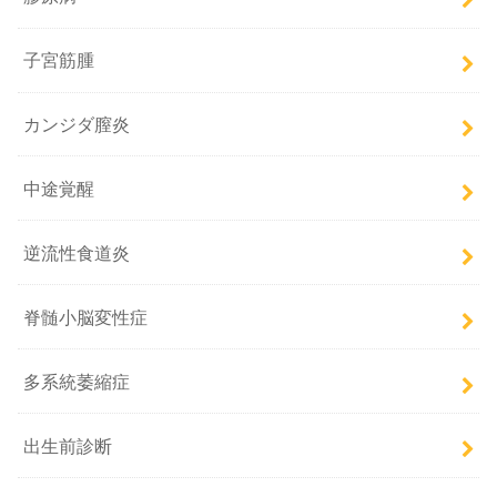
子宮筋腫
カンジダ膣炎
中途覚醒
逆流性食道炎
脊髄小脳変性症
多系統萎縮症
出生前診断