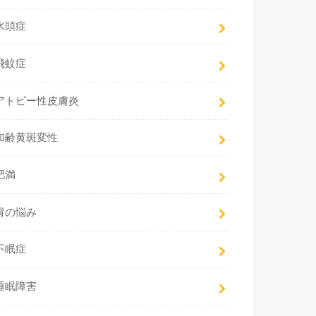
水頭症
飛蚊症
アトピー性皮膚炎
加齢黄斑変性
肥満
胃の悩み
不眠症
睡眠障害