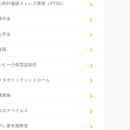
心的外傷後ストレス障害（PTSD）
肺不全
心不全
性病
レビー小体型認知症
メタボリックシンドローム
糖尿病
コロナウイルス
プレ更年期障害