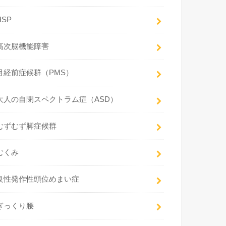
HSP
高次脳機能障害
月経前症候群（PMS）
大人の自閉スペクトラム症（ASD）
むずむず脚症候群
むくみ
良性発作性頭位めまい症
ぎっくり腰