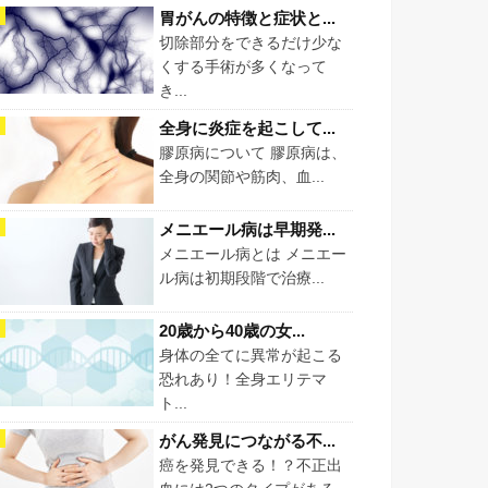
胃がんの特徴と症状と...
切除部分をできるだけ少な
くする手術が多くなって
き...
全身に炎症を起こして...
膠原病について 膠原病は、
全身の関節や筋肉、血...
メニエール病は早期発...
メニエール病とは メニエー
ル病は初期段階で治療...
20歳から40歳の女...
身体の全てに異常が起こる
恐れあり！全身エリテマ
ト...
がん発見につながる不...
癌を発見できる！？不正出