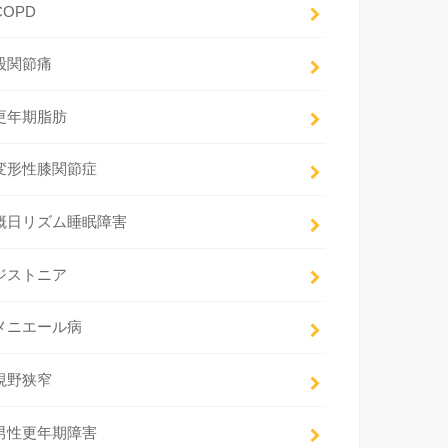
COPD
股関節痛
更年期脂肪
変形性膝関節症
概日リズム睡眠障害
ジストニア
メニエール病
視野狭窄
男性更年期障害