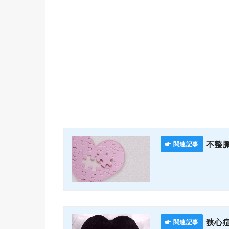
不整
狭心