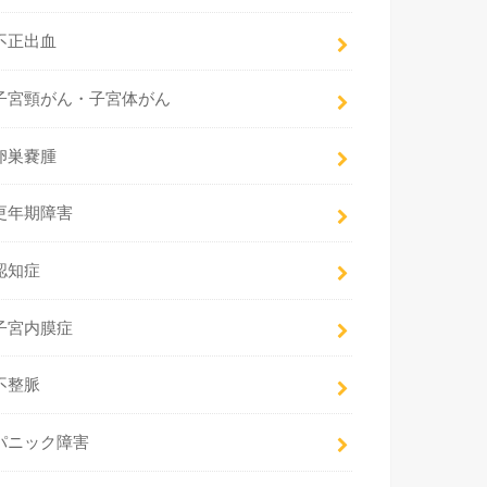
不正出血
子宮頸がん・子宮体がん
卵巣嚢腫
更年期障害
認知症
子宮内膜症
不整脈
パニック障害