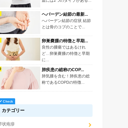
血には2つのタイプがある...
ヘバーデン結節の最新...
へバーデン結節の症状 結節
とは骨のコブのことで...
卵巣嚢腫の特徴と早期...
良性の腫瘍ではあるけれ
ど…卵巣嚢腫の特徴と早期
に...
肺疾患の総称のCOP...
肺気腫を含む！肺疾患の総
称であるCOPDの特徴...
カテゴリー
帯状疱疹