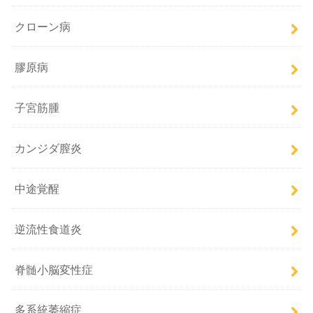
クローン病
膠原病
子宮筋腫
カンジダ膣炎
中途覚醒
逆流性食道炎
脊髄小脳変性症
多系統萎縮症