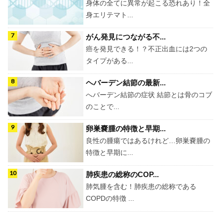
身体の全てに異常が起こる恐れあり！全
身エリテマト...
がん発見につながる不...
癌を発見できる！？不正出血には2つの
タイプがある...
ヘバーデン結節の最新...
へバーデン結節の症状 結節とは骨のコブ
のことで...
卵巣嚢腫の特徴と早期...
良性の腫瘍ではあるけれど…卵巣嚢腫の
特徴と早期に...
肺疾患の総称のCOP...
肺気腫を含む！肺疾患の総称である
COPDの特徴 ...