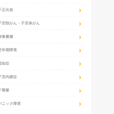
不正出血
子宮頸がん・子宮体がん
卵巣嚢腫
更年期障害
認知症
子宮内膜症
不整脈
パニック障害