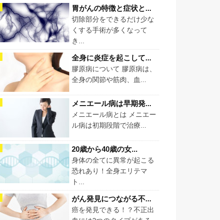
胃がんの特徴と症状と...
切除部分をできるだけ少な
くする手術が多くなって
き...
全身に炎症を起こして...
膠原病について 膠原病は、
全身の関節や筋肉、血...
メニエール病は早期発...
メニエール病とは メニエー
ル病は初期段階で治療...
20歳から40歳の女...
身体の全てに異常が起こる
恐れあり！全身エリテマ
ト...
がん発見につながる不...
癌を発見できる！？不正出