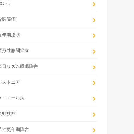
COPD
股関節痛
更年期脂肪
変形性膝関節症
概日リズム睡眠障害
ジストニア
メニエール病
視野狭窄
男性更年期障害