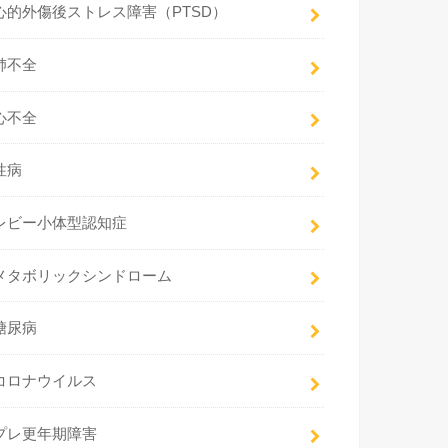
心的外傷後ストレス障害（PTSD）
肺不全
心不全
性病
レビー小体型認知症
メタボリックシンドローム
糖尿病
コロナウイルス
プレ更年期障害