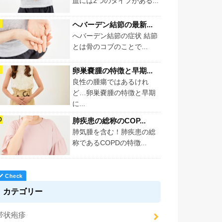
血には2つのタイプがある...
ヘバーデン結節の最新...
へバーデン結節の症状 結節
とは骨のコブのことで...
卵巣嚢腫の特徴と早期...
良性の腫瘍ではあるけれ
ど…卵巣嚢腫の特徴と早期
に...
肺疾患の総称のCOP...
肺気腫を含む！肺疾患の総
称であるCOPDの特徴...
カテゴリー
帯状疱疹