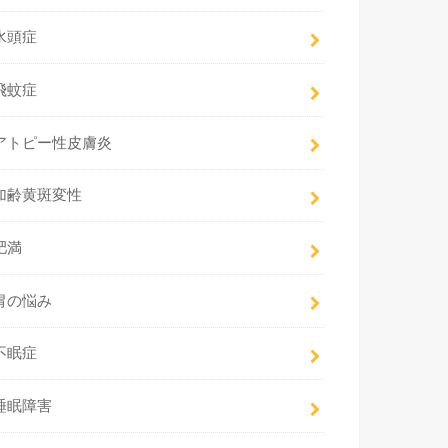
水頭症
飛蚊症
アトピー性皮膚炎
加齢黄斑変性
肥満
胃の悩み
不眠症
睡眠障害