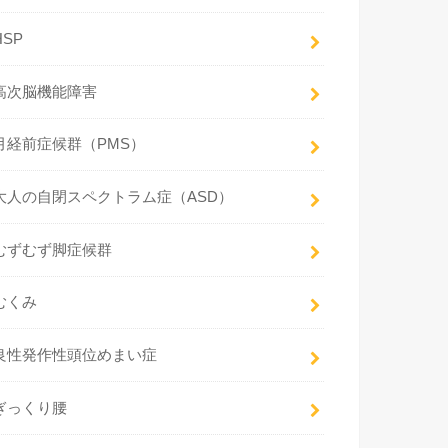
HSP
高次脳機能障害
月経前症候群（PMS）
大人の自閉スペクトラム症（ASD）
むずむず脚症候群
むくみ
良性発作性頭位めまい症
ぎっくり腰