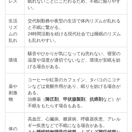
レス
眠れないことにこだわるため、不眠に陥りやす
い。
生活
交代制勤務や夜型の生活で体内リズムが乱れる
リズ
と不眠に繋がる。
ムの
24時間活動を続ける現代社会では睡眠のリズム
乱れ
も乱れやすい。
騒音やひかりが気になってね売れない、寝室の
環境
温度や湿度が適切でないなど、環境が安眠を妨
げる場合がある。
コーヒーや紅茶のカフェイン、タバコのニコチ
薬や
ンなどは覚醒作用があり、眠りを妨げる場合が
刺激
ある。
物
治療薬（
降圧剤
、
甲状腺製剤
、
抗癌剤
など）が
不眠をもたらす場合もある。
高血圧、心臓病、糖尿病、呼吸器疾患、アレル
ギー疾患などで不眠になる場合がある。
体の