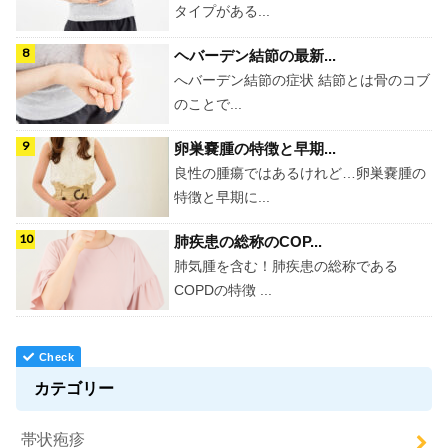
タイプがある...
ヘバーデン結節の最新...
へバーデン結節の症状 結節とは骨のコブ
のことで...
卵巣嚢腫の特徴と早期...
良性の腫瘍ではあるけれど…卵巣嚢腫の
特徴と早期に...
肺疾患の総称のCOP...
肺気腫を含む！肺疾患の総称である
COPDの特徴 ...
カテゴリー
帯状疱疹