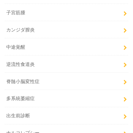
子宮筋腫
カンジダ膣炎
中途覚醒
逆流性食道炎
脊髄小脳変性症
多系統萎縮症
出生前診断
ナルコレプシー