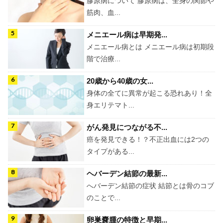
膠原病について 膠原病は、全身の関節や
筋肉、血...
メニエール病は早期発...
メニエール病とは メニエール病は初期段
階で治療...
20歳から40歳の女...
身体の全てに異常が起こる恐れあり！全
身エリテマト...
がん発見につながる不...
癌を発見できる！？不正出血には2つの
タイプがある...
ヘバーデン結節の最新...
へバーデン結節の症状 結節とは骨のコブ
のことで...
卵巣嚢腫の特徴と早期...