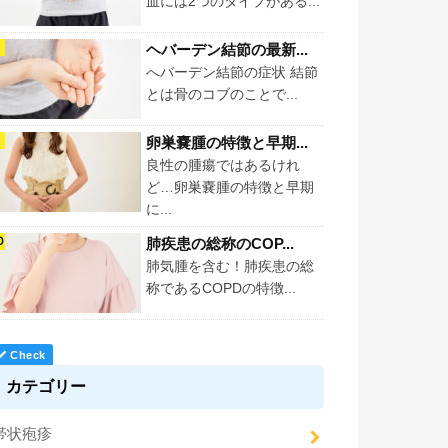
血には2つのタイプがある...
ヘバーデン結節の最新...
へバーデン結節の症状 結節
とは骨のコブのことで...
卵巣嚢腫の特徴と早期...
良性の腫瘍ではあるけれ
ど…卵巣嚢腫の特徴と早期
に...
肺疾患の総称のCOP...
肺気腫を含む！肺疾患の総
称であるCOPDの特徴...
カテゴリー
帯状疱疹