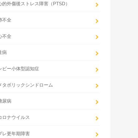
心的外傷後ストレス障害（PTSD）
肺不全
心不全
性病
レビー小体型認知症
メタボリックシンドローム
糖尿病
コロナウイルス
プレ更年期障害