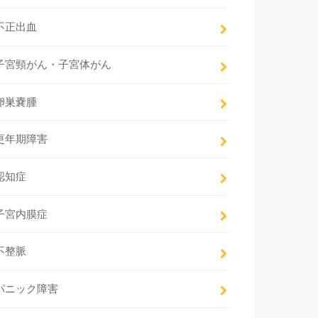
不正出血
子宮頸がん・子宮体がん
卵巣嚢腫
更年期障害
認知症
子宮内膜症
不整脈
パニック障害