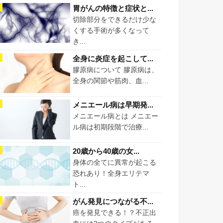
胃がんの特徴と症状と...
切除部分をできるだけ少な
くする手術が多くなって
き...
全身に炎症を起こして...
膠原病について 膠原病は、
全身の関節や筋肉、血...
メニエール病は早期発...
メニエール病とは メニエー
ル病は初期段階で治療...
20歳から40歳の女...
身体の全てに異常が起こる
恐れあり！全身エリテマ
ト...
がん発見につながる不...
癌を発見できる！？不正出