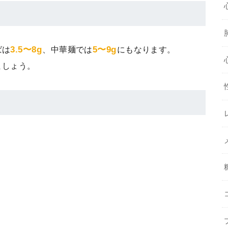
3.5〜8g
5〜9g
ばは
、中華麺では
にもなります。
ましょう。