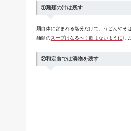
①麺類の汁は残す
麺自体に含まれる塩分だけで、うどんやそ
麺類の
スープはなるべく飲まないように
し
②和定食では漬物を残す