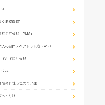
HSP
高次脳機能障害
月経前症候群（PMS）
大人の自閉スペクトラム症（ASD）
むずむず脚症候群
むくみ
良性発作性頭位めまい症
ぎっくり腰