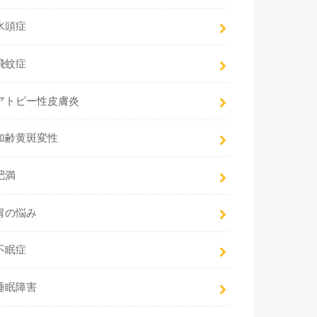
水頭症
飛蚊症
アトピー性皮膚炎
加齢黄斑変性
肥満
胃の悩み
不眠症
睡眠障害