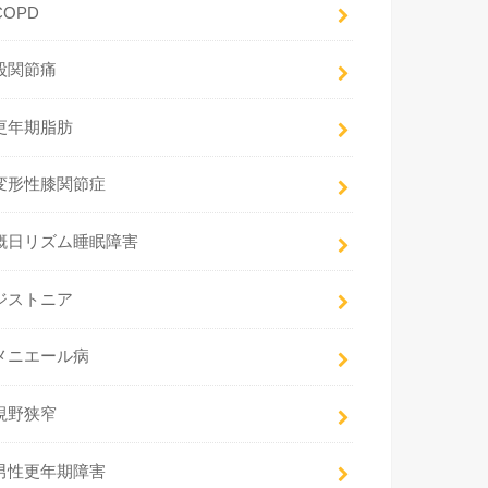
COPD
股関節痛
更年期脂肪
変形性膝関節症
概日リズム睡眠障害
ジストニア
メニエール病
視野狭窄
男性更年期障害